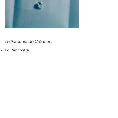
Le Parcours de Création.
La Rencontre
Partagez-nous votre univers, vos
inspirations, vos attentes.
La Conception
Nous créons des esquisses raffinées et
des rendus 3D haute définition.
La Validation
Vous approuvez chaque aspect de votre
future création.
La Réalisation