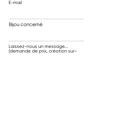
E-mail
Bijou concerné
Laissez-nous un message...
(demande de prix, création sur-
mesure, prise de rendez-vous...)
Envoyer